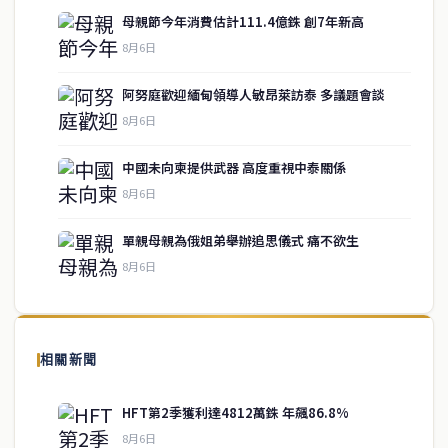
母親節今年消費估計111.4億銖 創7年新高
8月6日
阿努庭歡迎緬甸領導人敏昂萊訪泰 多議題會談
8月6日
中國未向柬提供武器 高度重視中泰關係
service@thaichinesenews.com
↑ 回到頂端
8月6日
單親母親為俄姐弟舉辦追思儀式 痛不欲生
8月6日
關於我們
泰國中文新聞（TCN）是一家總部設於曼谷的中文新聞媒體，致力於
報導泰國當地政治、經濟、華人社群與社會時事，為在泰華人讀者提
相關新聞
供即時、客觀、多元的中文新聞內容。
HFT第2季獲利達4812萬銖 年飆86.8%
8月6日