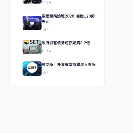
8月7日
泰緬商務論壇2026 目標120億
美元
8月7日
政府儲蓄債券超額認購8.2倍
8月7日
證交所：外資有望持續流入泰股
8月7日