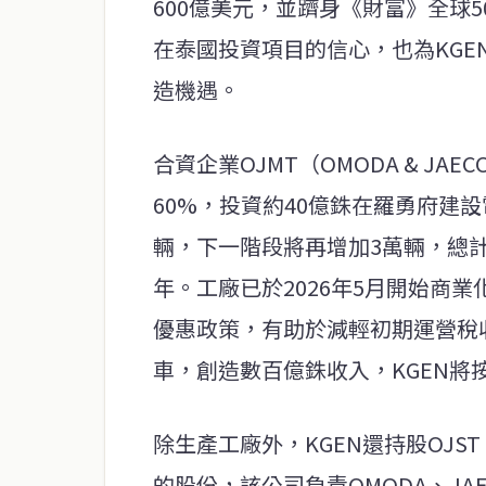
600億美元，並躋身《財富》全球
在泰國投資項目的信心，也為KG
造機遇。
合資企業OJMT（OMODA & JAECOO
60%，投資約40億銖在羅勇府建
輛，下一階段將再增加3萬輛，總計
年。工廠已於2026年5月開始商
優惠政策，有助於減輕初期運營稅收
車，創造數百億銖收入，KGEN將
除生產工廠外，KGEN還持股OJST（OMO
的股份，該公司負責OMODA、JA