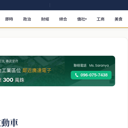
即時
政治
財經
綜合
僑社
工商
美食
▾
電動車