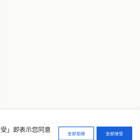
↑ 回到頂端
聯絡資訊
歡迎來信洽詢合作事宜
或提供新聞線索
service@thaichinesenews.com
接受」即表示您同意
全部拒絕
全部接受