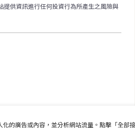
站提供資訊進行任何投資行為所產生之風險與
快速連結
致力於報導
即時
工商
提供即
政治
美食
財經
房地產
綜合
提供個人化的廣告或內容，並分析網站流量。點擊「全部