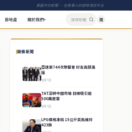
泰國中文新聞 — 在泰華人的即時資訊平台
房地產
關於我們
简
▾
頭條新聞
亞速第744次聚餐會 好友高朋滿
座
8月7日
TAT深耕中國市場 目標吸引逾
500萬遊客
8月7日
LPG價格凍結 15公斤氣瓶維持
423銖