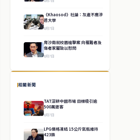
8月7日
《Khaosod》社論：灰產不應滲
透大學
8月7日
育沙南就校園槍擊案 向罹難者及
傷者家屬致以慰問
8月7日
相關新聞
TAT深耕中國市場 目標吸引逾
500萬遊客
8月7日
LPG價格凍結 15公斤氣瓶維持
423銖