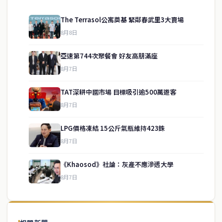
The Terrasol公寓奠基 緊鄰春武里3大賣場
8月8日
亞速第744次聚餐會 好友高朋滿座
8月7日
TAT深耕中國市場 目標吸引逾500萬遊客
8月7日
LPG價格凍結 15公斤氣瓶維持423銖
service@thaichinesenews.com
↑ 回到頂端
8月7日
《Khaosod》社論：灰產不應滲透大學
8月7日
關於我們
泰國中文新聞（TCN）是一家總部設於曼谷的中文新聞媒體，致力於
報導泰國當地政治、經濟、華人社群與社會時事，為在泰華人讀者提