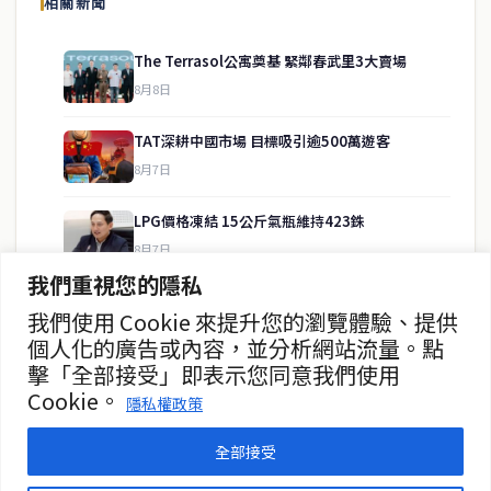
相關新聞
供即時、客觀、多元的中文新聞內容。
The Terrasol公寓奠基 緊鄰春武里3大賣場
8月8日
快速連結
TAT深耕中國市場 目標吸引逾500萬遊客
即時
工商
8月7日
政治
美食
財經
房地產
LPG價格凍結 15公斤氣瓶維持423銖
綜合
8月7日
我們重視您的隱私
泰緬商務論壇2026 目標120億美元
我們使用 Cookie 來提升您的瀏覽體驗、提供
聯絡資訊
8月7日
個人化的廣告或內容，並分析網站流量。點
擊「全部接受」即表示您同意我們使用
歡迎來信洽詢合作事宜
政府儲蓄債券超額認購8.2倍
Cookie。
或提供新聞線索
隱私權政策
8月7日
service@thaichinesenews.com
全部接受