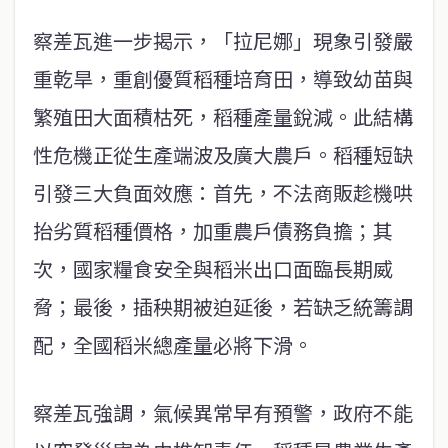
察差瓦進一步揭示，「拉尼娜」現象引發嚴
重乾旱，重創優質稻種培育田，導致幼苗與
繁殖田大面積枯死，稻種產量銳減。此結構
性危機正從生產端波及廣大農戶。稻種短缺
引發三大負面效應：首先，不法商販趁機哄
抬劣質稻種價格，加重農戶債務負擔；其
次，國家糧食安全與稻米出口面臨長期威
脅；最後，插秧期被迫延後，若缺乏統籌調
配，全國稻米總產量必將下滑。
察差瓦強調，氣候異常早有預警，政府不能