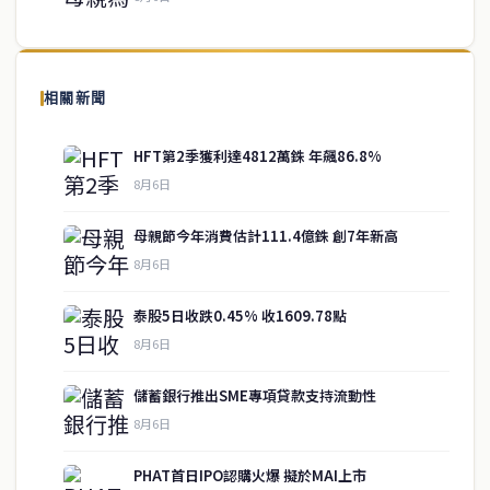
關於我們
泰國中文新聞（TCN）是一家總部設於曼谷的中文新聞媒體，致力於
報導泰國當地政治、經濟、華人社群與社會時事，為在泰華人讀者提
相關新聞
供即時、客觀、多元的中文新聞內容。
HFT第2季獲利達4812萬銖 年飆86.8%
8月6日
快速連結
母親節今年消費估計111.4億銖 創7年新高
即時
工商
8月6日
政治
美食
財經
房地產
泰股5日收跌0.45% 收1609.78點
綜合
8月6日
儲蓄銀行推出SME專項貸款支持流動性
聯絡資訊
8月6日
歡迎來信洽詢合作事宜
PHAT首日IPO認購火爆 擬於MAI上市