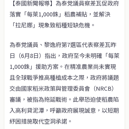
【泰國新聞報導】為泰党議員察差瓦促政府
落實「每萊1,000銖」稻農補貼，並解決
「拉尼娜」現象致稻種短缺危機。
為泰党議員、黎逸府第7選區代表察差瓦昨
日（6月8日）指出，政府至今未明確「每萊
1,000銖」援助方案。在精准農業尚未實現
且全球戰爭推高種植成本之際，政府將議題
交由國家稻米政策與管理委員會（NRCB）
審議，被指為拖延戰術。此舉恐迫使稻農陷
入高利貸泥潭，呼籲政府展現誠意，以短期
紓困措施取代空洞承諾。