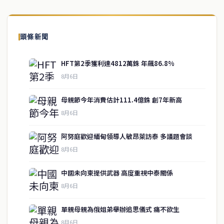
頭條新聞
HFT第2季獲利達4812萬銖 年飆86.8%
8月6日
母親節今年消費估計111.4億銖 創7年新高
8月6日
阿努庭歡迎緬甸領導人敏昂萊訪泰 多議題會談
8月6日
中國未向柬提供武器 高度重視中泰關係
service@thaichinesenews.com
↑ 回到頂端
8月6日
單親母親為俄姐弟舉辦追思儀式 痛不欲生
8月6日