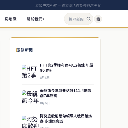
泰國中文新聞 — 在泰華人的即時資訊平台
房地產
關於我們
简
▾
頭條新聞
HFT第2季獲利達4812萬銖 年飆
86.8%
8月6日
母親節今年消費估計111.4億銖
創7年新高
8月6日
阿努庭歡迎緬甸領導人敏昂萊訪
泰 多議題會談