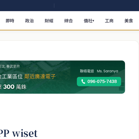
即時
政治
財經
綜合
僑社
工商
美食
▾
 wiset