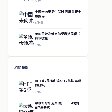
8月6日
中國未向柬提供武器 高度重視中
泰關係
8月6日
單親母親為俄姐弟舉辦追思儀式
痛不欲生
8月6日
相關新聞
HFT第2季獲利達4812萬銖 年飆
86.8%
8月6日
母親節今年消費估計111.4億銖
創7年新高