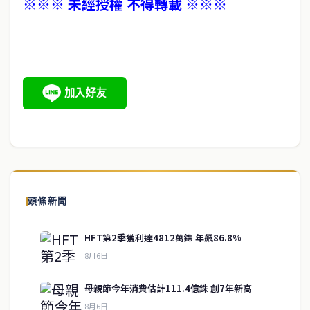
※※※ 未經授權 不得轉載 ※※※
頭條新聞
HFT第2季獲利達4812萬銖 年飆86.8%
8月6日
母親節今年消費估計111.4億銖 創7年新高
8月6日