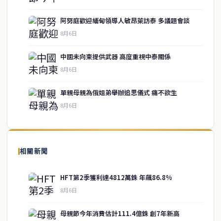
阿努庭歡迎緬甸領導人敏昂萊訪泰 多議題會談
8月6日
中國未向柬提供武器 高度重視中泰關係
service@thaichinesenews.com
↑ 回到頂端
8月6日
單親母親為俄姐弟舉辦追思儀式 痛不欲生
8月6日
關於我們
泰國中文新聞（TCN）是一家總部設於曼谷的中文新聞媒體，致力於
報導泰國當地政治、經濟、華人社群與社會時事，為在泰華人讀者提
相關新聞
供即時、客觀、多元的中文新聞內容。
HFT第2季獲利達4812萬銖 年飆86.8%
8月6日
快速連結
母親節今年消費估計111.4億銖 創7年新高