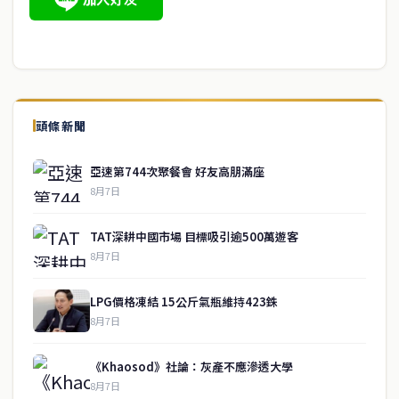
頭條新聞
亞速第744次聚餐會 好友高朋滿座
8月7日
TAT深耕中國市場 目標吸引逾500萬遊客
8月7日
LPG價格凍結 15公斤氣瓶維持423銖
8月7日
《Khaosod》社論：灰產不應滲透大學
8月7日