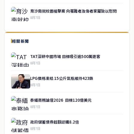
育沙南就校園槍擊案 向罹難者及傷者家屬致以慰問
8月7日
↑ 回到頂端
service@thaichinesenews.com
相關新聞
關於我們
TAT深耕中國市場 目標吸引逾500萬遊客
泰國中文新聞（TCN）是一家總部設於曼谷的中文新聞媒體，致力於
8月7日
報導泰國當地政治、經濟、華人社群與社會時事，為在泰華人讀者提
供即時、客觀、多元的中文新聞內容。
LPG價格凍結 15公斤氣瓶維持423銖
8月7日
快速連結
泰緬商務論壇2026 目標120億美元
即時
工商
8月7日
政治
美食
財經
房地產
政府儲蓄債券超額認購8.2倍
綜合
8月7日