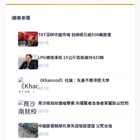
頭條新聞
TAT深耕中國市場 目標吸引逾500萬遊客
8月7日
LPG價格凍結 15公斤氣瓶維持423銖
8月7日
《Khaosod》社論：灰產不應滲透大學
8月7日
育沙南就校園槍擊案 向罹難者及傷者家屬致以慰問
service@thaichinesenews.com
↑ 回到頂端
8月7日
中國遊客騎摩托車失控彎道墜崖 父死女傷
8月7日
關於我們