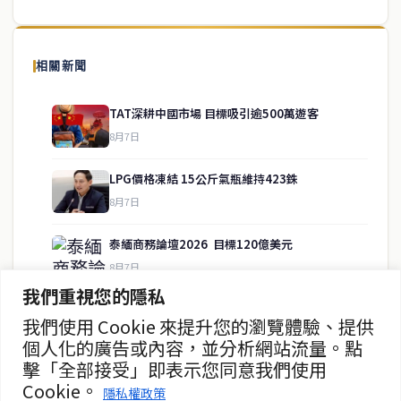
泰國中文新聞（TCN）是一家總部設於曼谷的中文新聞媒體，致力於
報導泰國當地政治、經濟、華人社群與社會時事，為在泰華人讀者提
相關新聞
供即時、客觀、多元的中文新聞內容。
TAT深耕中國市場 目標吸引逾500萬遊客
8月7日
快速連結
LPG價格凍結 15公斤氣瓶維持423銖
即時
工商
8月7日
政治
美食
財經
房地產
泰緬商務論壇2026 目標120億美元
綜合
8月7日
我們重視您的隱私
政府儲蓄債券超額認購8.2倍
我們使用 Cookie 來提升您的瀏覽體驗、提供
聯絡資訊
8月7日
個人化的廣告或內容，並分析網站流量。點
擊「全部接受」即表示您同意我們使用
歡迎來信洽詢合作事宜
證交所：外資有望持續流入泰股
Cookie。
或提供新聞線索
隱私權政策
8月7日