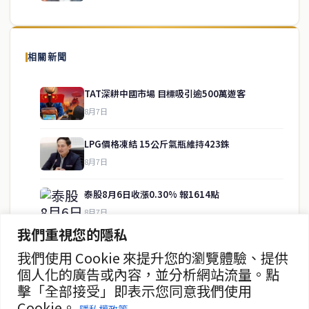
泰國中文新聞（TCN）是一家總部設於曼谷的中文新聞媒體，致力於
報導泰國當地政治、經濟、華人社群與社會時事，為在泰華人讀者提
相關新聞
供即時、客觀、多元的中文新聞內容。
TAT深耕中國市場 目標吸引逾500萬遊客
8月7日
快速連結
LPG價格凍結 15公斤氣瓶維持423銖
即時
工商
8月7日
政治
美食
財經
房地產
泰股8月6日收漲0.30% 報1614點
綜合
8月7日
我們重視您的隱私
ADVANC第二季淨利增25% 券商看好
我們使用 Cookie 來提升您的瀏覽體驗、提供
聯絡資訊
8月7日
個人化的廣告或內容，並分析網站流量。點
擊「全部接受」即表示您同意我們使用
歡迎來信洽詢合作事宜
泰緬商務論壇2026 目標120億美元
Cookie。
或提供新聞線索
隱私權政策