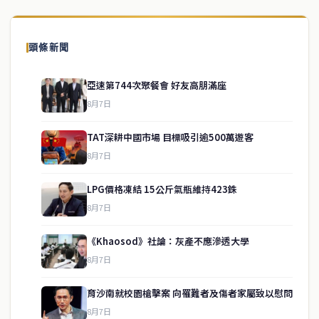
頭條新聞
亞速第744次聚餐會 好友高朋滿座
8月7日
TAT深耕中國市場 目標吸引逾500萬遊客
8月7日
LPG價格凍結 15公斤氣瓶維持423銖
8月7日
《Khaosod》社論：灰產不應滲透大學
service@thaichinesenews.com
↑ 回到頂端
8月7日
育沙南就校園槍擊案 向罹難者及傷者家屬致以慰問
8月7日
關於我們