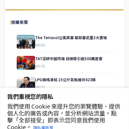
泰國中文新聞（TCN）是一家總部設於曼谷的中文新聞媒體，致力於
報導泰國當地政治、經濟、華人社群與社會時事，為在泰華人讀者提
相關新聞
供即時、客觀、多元的中文新聞內容。
The Terrasol公寓奠基 緊鄰春武里3大賣場
8月8日
快速連結
TAT深耕中國市場 目標吸引逾500萬遊客
即時
工商
8月7日
政治
美食
財經
房地產
LPG價格凍結 15公斤氣瓶維持423銖
綜合
8月7日
我們重視您的隱私
政府儲蓄債券超額認購8.2倍
我們使用 Cookie 來提升您的瀏覽體驗、提供
聯絡資訊
8月7日
個人化的廣告或內容，並分析網站流量。點
擊「全部接受」即表示您同意我們使用
歡迎來信洽詢合作事宜
證交所：外資有望持續流入泰股
Cookie。
或提供新聞線索
隱私權政策
8月7日