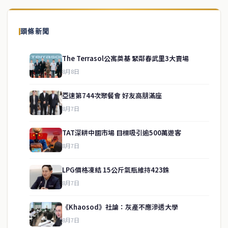
頭條新聞
The Terrasol公寓奠基 緊鄰春武里3大賣場
8月8日
亞速第744次聚餐會 好友高朋滿座
8月7日
TAT深耕中國市場 目標吸引逾500萬遊客
8月7日
LPG價格凍結 15公斤氣瓶維持423銖
service@thaichinesenews.com
↑ 回到頂端
8月7日
《Khaosod》社論：灰產不應滲透大學
8月7日
關於我們