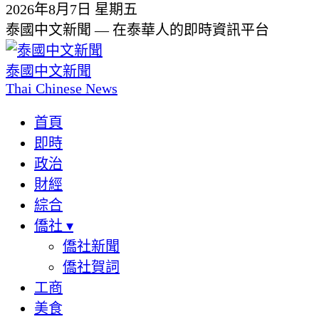
2026年8月7日 星期五
泰國中文新聞 — 在泰華人的即時資訊平台
泰國中文新聞
Thai Chinese News
首頁
即時
政治
財經
綜合
僑社
▾
僑社新聞
僑社賀詞
工商
美食