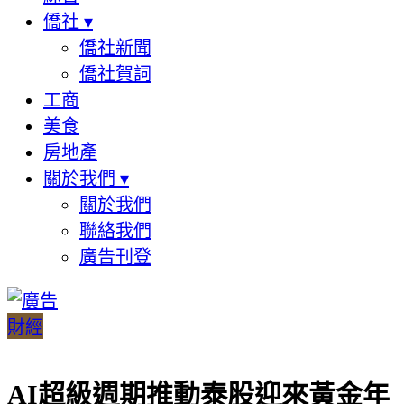
僑社
▾
僑社新聞
僑社賀詞
工商
美食
房地產
關於我們
▾
關於我們
聯絡我們
廣告刊登
財經
AI超級週期推動泰股迎來黃金年