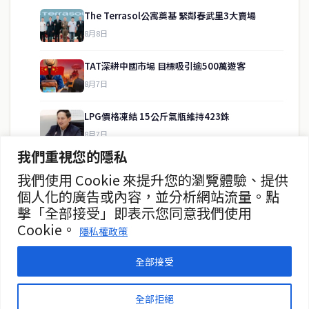
The Terrasol公寓奠基 緊鄰春武里3大賣場
8月8日
快速連結
TAT深耕中國市場 目標吸引逾500萬遊客
即時
工商
8月7日
政治
美食
財經
房地產
LPG價格凍結 15公斤氣瓶維持423銖
綜合
8月7日
我們重視您的隱私
泰緬商務論壇2026 目標120億美元
我們使用 Cookie 來提升您的瀏覽體驗、提供
聯絡資訊
8月7日
個人化的廣告或內容，並分析網站流量。點
擊「全部接受」即表示您同意我們使用
歡迎來信洽詢合作事宜
政府儲蓄債券超額認購8.2倍
Cookie。
或提供新聞線索
隱私權政策
8月7日
service@thaichinesenews.com
全部接受
© 2026 泰國中文新聞 TCN — All Rights Reserved
全部拒絕