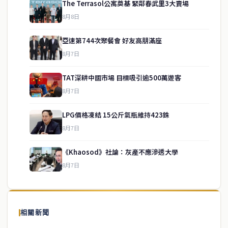
The Terrasol公寓奠基 緊鄰春武里3大賣場
8月8日
亞速第744次聚餐會 好友高朋滿座
8月7日
TAT深耕中國市場 目標吸引逾500萬遊客
8月7日
LPG價格凍結 15公斤氣瓶維持423銖
service@thaichinesenews.com
↑ 回到頂端
8月7日
《Khaosod》社論：灰產不應滲透大學
8月7日
關於我們
泰國中文新聞（TCN）是一家總部設於曼谷的中文新聞媒體，致力於
報導泰國當地政治、經濟、華人社群與社會時事，為在泰華人讀者提
相關新聞
供即時、客觀、多元的中文新聞內容。