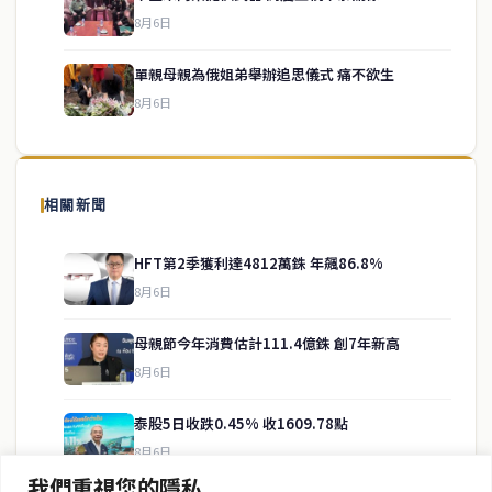
service@thaichinesenews.com
↑ 回到頂端
8月6日
單親母親為俄姐弟舉辦追思儀式 痛不欲生
8月6日
關於我們
泰國中文新聞（TCN）是一家總部設於曼谷的中文新聞媒體，致力於
報導泰國當地政治、經濟、華人社群與社會時事，為在泰華人讀者提
相關新聞
供即時、客觀、多元的中文新聞內容。
HFT第2季獲利達4812萬銖 年飆86.8%
8月6日
快速連結
母親節今年消費估計111.4億銖 創7年新高
即時
工商
8月6日
政治
美食
財經
房地產
泰股5日收跌0.45% 收1609.78點
綜合
8月6日
我們重視您的隱私