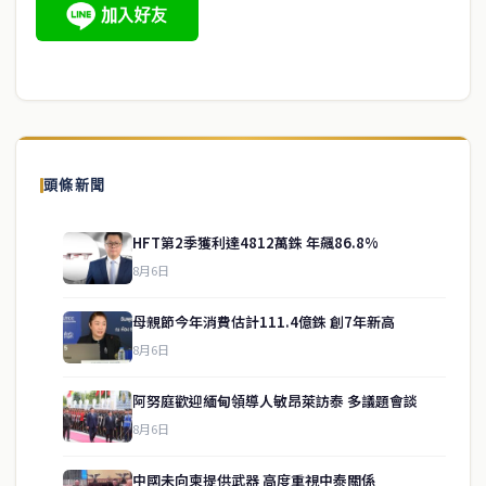
頭條新聞
HFT第2季獲利達4812萬銖 年飆86.8%
8月6日
母親節今年消費估計111.4億銖 創7年新高
8月6日
阿努庭歡迎緬甸領導人敏昂萊訪泰 多議題會談
8月6日
中國未向柬提供武器 高度重視中泰關係