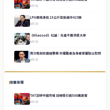
8月7日
LPG價格凍結 15公斤氣瓶維持423銖
8月7日
《Khaosod》社論：灰產不應滲透大學
service@thaichinesenews.com
↑ 回到頂端
8月7日
育沙南就校園槍擊案 向罹難者及傷者家屬致以慰問
8月7日
關於我們
泰國中文新聞（TCN）是一家總部設於曼谷的中文新聞媒體，致力於
報導泰國當地政治、經濟、華人社群與社會時事，為在泰華人讀者提
相關新聞
供即時、客觀、多元的中文新聞內容。
TAT深耕中國市場 目標吸引逾500萬遊客
8月7日
快速連結