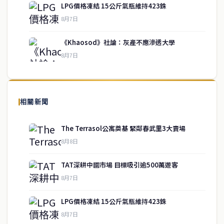
LPG價格凍結 15公斤氣瓶維持423銖
service@thaichinesenews.com
↑ 回到頂端
8月7日
《Khaosod》社論：灰產不應滲透大學
8月7日
關於我們
泰國中文新聞（TCN）是一家總部設於曼谷的中文新聞媒體，致力於
報導泰國當地政治、經濟、華人社群與社會時事，為在泰華人讀者提
相關新聞
供即時、客觀、多元的中文新聞內容。
The Terrasol公寓奠基 緊鄰春武里3大賣場
8月8日
快速連結
TAT深耕中國市場 目標吸引逾500萬遊客
即時
工商
8月7日
政治
美食
財經
房地產
LPG價格凍結 15公斤氣瓶維持423銖
綜合
8月7日