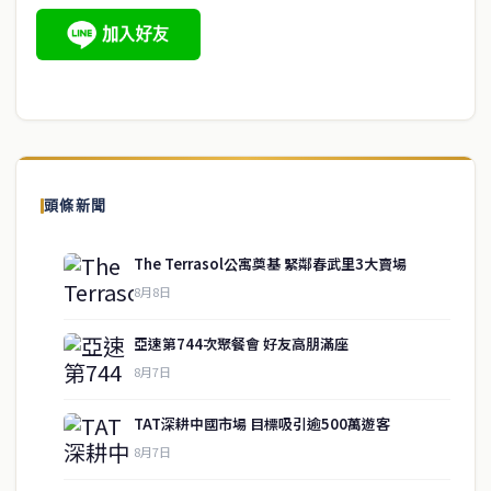
頭條新聞
The Terrasol公寓奠基 緊鄰春武里3大賣場
8月8日
亞速第744次聚餐會 好友高朋滿座
8月7日
TAT深耕中國市場 目標吸引逾500萬遊客
8月7日