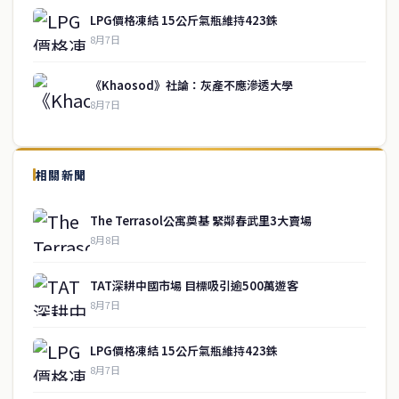
LPG價格凍結 15公斤氣瓶維持423銖
8月7日
《Khaosod》社論：灰產不應滲透大學
8月7日
↑ 回到頂端
service@thaichinesenews.com
相關新聞
關於我們
The Terrasol公寓奠基 緊鄰春武里3大賣場
泰國中文新聞（TCN）是一家總部設於曼谷的中文新聞媒體，致力於
8月8日
報導泰國當地政治、經濟、華人社群與社會時事，為在泰華人讀者提
供即時、客觀、多元的中文新聞內容。
TAT深耕中國市場 目標吸引逾500萬遊客
8月7日
快速連結
LPG價格凍結 15公斤氣瓶維持423銖
即時
工商
8月7日
政治
美食
財經
房地產