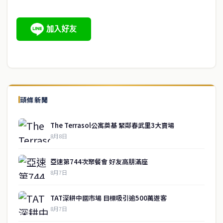
頭條新聞
The Terrasol公寓奠基 緊鄰春武里3大賣場
8月8日
亞速第744次聚餐會 好友高朋滿座
8月7日
TAT深耕中國市場 目標吸引逾500萬遊客
8月7日