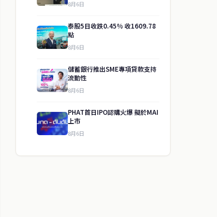
8月6日
泰股5日收跌0.45% 收1609.78
點
8月6日
儲蓄銀行推出SME專項貸款支持
流動性
8月6日
PHAT首日IPO認購火爆 擬於MAI
上市
8月6日