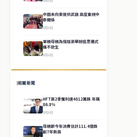
8月6日
中國未向柬提供武器 高度重視中
泰關係
8月6日
單親母親為俄姐弟舉辦追思儀式
痛不欲生
8月6日
相關新聞
HFT第2季獲利達4812萬銖 年飆
86.8%
8月6日
母親節今年消費估計111.4億銖
創7年新高