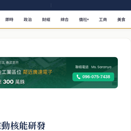
即時
政治
財經
綜合
僑社
工商
美食
▾
推動核能研發