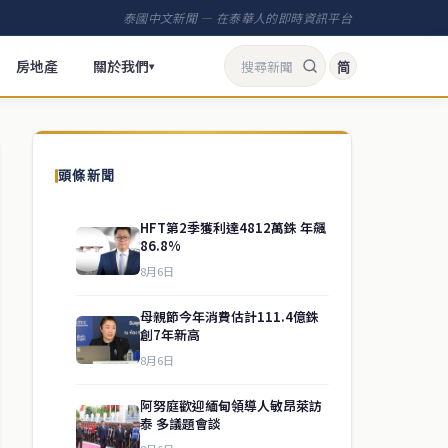
泰國中文新聞 — 在泰華人的即時資訊平台
房地產
關於我們
简
▾
頭條新聞
HFT第2季獲利達4812萬銖 年飆
86.8%
8月6日
母親節今年消費估計111.4億銖
創7年新高
8月6日
阿努庭歡迎緬甸領導人敏昂萊訪
泰 多議題會談