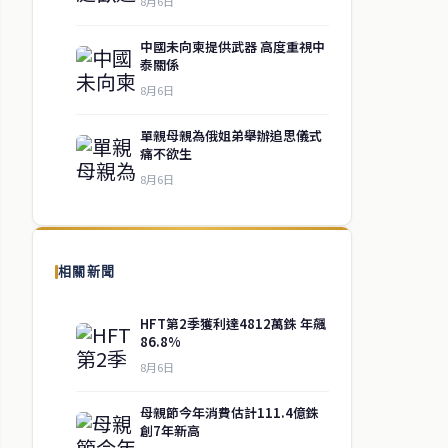
8月6日
中國未向柬提供武器 高度重視中
泰關係
8月6日
單親母親為俄姐弟舉辦追思儀式
痛不欲生
8月6日
相關新聞
HFT第2季獲利達4812萬銖 年飆
86.8%
8月6日
母親節今年消費估計111.4億銖
創7年新高