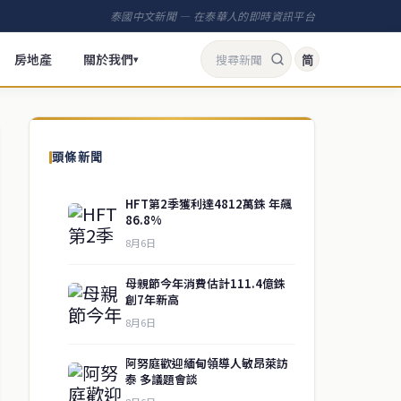
泰國中文新聞 — 在泰華人的即時資訊平台
房地產
關於我們
简
▾
頭條新聞
HFT第2季獲利達4812萬銖 年飆
86.8%
8月6日
母親節今年消費估計111.4億銖
創7年新高
8月6日
阿努庭歡迎緬甸領導人敏昂萊訪
泰 多議題會談