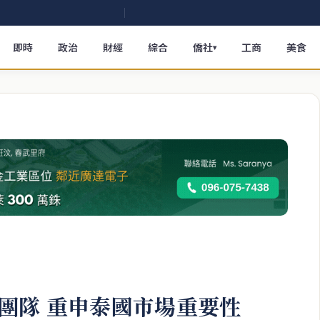
即時
政治
財經
綜合
僑社
工商
美食
▾
團隊 重申泰國市場重要性