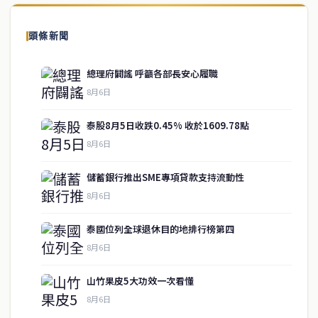
頭條新聞
總理府闢謠 呼籲各部長安心履職
8月6日
泰股8月5日收跌0.45% 收於1609.78點
8月6日
儲蓄銀行推出SME專項貸款支持流動性
8月6日
泰國位列全球退休目的地排行榜第四
service@thaichinesenews.com
↑ 回到頂端
8月6日
山竹果皮5大功效一次看懂
8月6日
關於我們