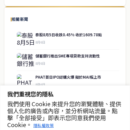
泰國中文新聞（TCN）是一家總部設於曼谷的中文新聞媒體，致力於
報導泰國當地政治、經濟、華人社群與社會時事，為在泰華人讀者提
相關新聞
供即時、客觀、多元的中文新聞內容。
泰股8月5日收跌0.45% 收於1609.78點
8月6日
快速連結
儲蓄銀行推出SME專項貸款支持流動性
即時
工商
8月6日
政治
美食
財經
房地產
PHAT首日IPO認購火爆 擬於MAI板上市
綜合
8月6日
我們重視您的隱私
泰國單人經濟崛起 改變消費與商業模式
我們使用 Cookie 來提升您的瀏覽體驗、提供
聯絡資訊
8月5日
個人化的廣告或內容，並分析網站流量。點
擊「全部接受」即表示您同意我們使用
歡迎來信洽詢合作事宜
泰摩托車市場逆勢成長 本田今年銷量上看177萬輛
Cookie。
或提供新聞線索
隱私權政策
8月5日