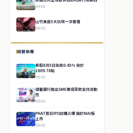
8月6日
山竹果皮5大功效一次看懂
8月6日
相關新聞
泰股8月5日收跌0.45% 收於
1609.78點
8月6日
儲蓄銀行推出SME專項貸款支持流動
性
8月6日
PHAT首日IPO認購火爆 擬於MAI板
上市
8月6日