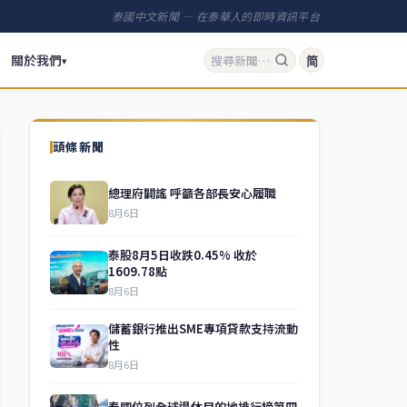
泰國中文新聞 — 在泰華人的即時資訊平台
關於我們
简
▾
頭條新聞
總理府闢謠 呼籲各部長安心履職
8月6日
泰股8月5日收跌0.45% 收於
1609.78點
8月6日
儲蓄銀行推出SME專項貸款支持流動
性
8月6日
泰國位列全球退休目的地排行榜第四