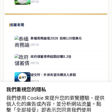
8月7日
關於我們
泰國中文新聞（TCN）是一家總部設於曼谷的中文新聞媒體，致力於
報導泰國當地政治、經濟、華人社群與社會時事，為在泰華人讀者提
相關新聞
供即時、客觀、多元的中文新聞內容。
泰緬商務論壇2026 目標120億美元
8月7日
快速連結
政府儲蓄債券超額認購8.2倍
即時
工商
8月7日
政治
美食
財經
房地產
證交所：外資有望持續流入泰股
綜合
8月7日
我們重視您的隱私
泰股8月6日收漲0.30% 報1614點
我們使用 Cookie 來提升您的瀏覽體驗、提供
聯絡資訊
8月7日
個人化的廣告或內容，並分析網站流量。點
擊「全部接受」即表示您同意我們使用
歡迎來信洽詢合作事宜
ADVANC第二季淨利增25% 券商看好