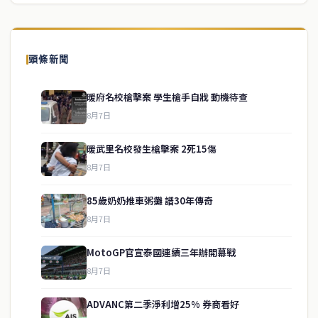
頭條新聞
暖府名校槍擊案 學生槍手自戕 動機待查
8月7日
暖武里名校發生槍擊案 2死15傷
8月7日
85歲奶奶推車粥攤 譜30年傳奇
8月7日
MotoGP官宣泰國連續三年辦開幕戰
service@thaichinesenews.com
↑ 回到頂端
8月7日
ADVANC第二季淨利增25% 券商看好