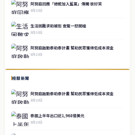
阿努庭回應「綠蛇加入藍黨」傳聞 很好笑
8月10日
生活困難求助被拒 查龍一怒開槍
8月10日
阿努庭啟動泰助泰計畫 幫助民眾獲得低成本資金
8月10日
↑ 回到頂端
service@thaichinesenews.com
相關新聞
關於我們
阿努庭啟動泰助泰計畫 幫助民眾獲得低成本資金
泰國中文新聞（TCN）是一家總部設於曼谷的中文新聞媒體，致力於
8月10日
報導泰國當地政治、經濟、華人社群與社會時事，為在泰華人讀者提
供即時、客觀、多元的中文新聞內容。
泰國上半年出口近1,968億美元
8月10日
快速連結