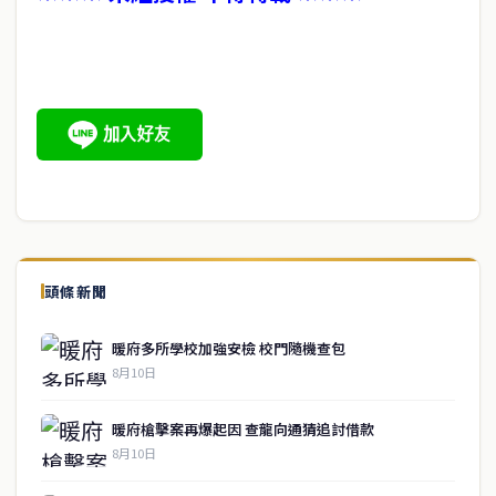
頭條新聞
暖府多所學校加強安檢 校門隨機查包
8月10日
暖府槍擊案再爆起因 查龍向通猜追討借款
8月10日