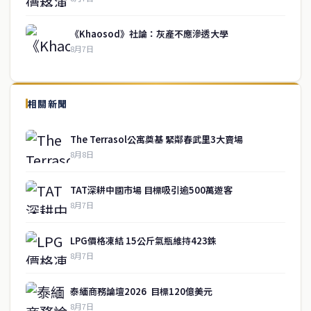
《Khaosod》社論：灰產不應滲透大學
8月7日
↑ 回到頂端
service@thaichinesenews.com
相關新聞
關於我們
The Terrasol公寓奠基 緊鄰春武里3大賣場
泰國中文新聞（TCN）是一家總部設於曼谷的中文新聞媒體，致力於
8月8日
報導泰國當地政治、經濟、華人社群與社會時事，為在泰華人讀者提
供即時、客觀、多元的中文新聞內容。
TAT深耕中國市場 目標吸引逾500萬遊客
8月7日
快速連結
LPG價格凍結 15公斤氣瓶維持423銖
即時
工商
8月7日
政治
美食
財經
房地產
泰緬商務論壇2026 目標120億美元
綜合
8月7日