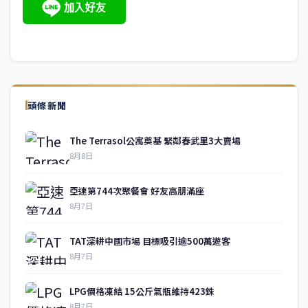
頭條新聞
The Terrasol公寓奠基 緊鄰春武里3大賣場
8月8日
亞速第744次聚餐會 好友高朋滿座
8月7日
TAT深耕中國市場 目標吸引逾500萬遊客
8月7日
LPG價格凍結 15公斤氣瓶維持423銖
8月7日