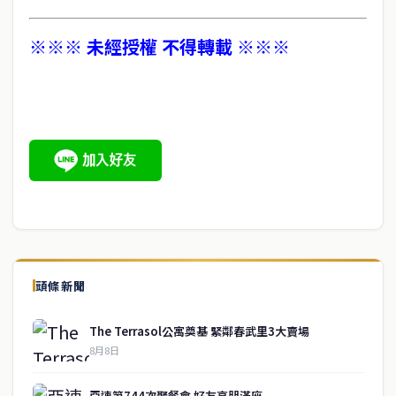
※※※ 未經授權 不得轉載 ※※※
頭條新聞
The Terrasol公寓奠基 緊鄰春武里3大賣場
8月8日
亞速第744次聚餐會 好友高朋滿座