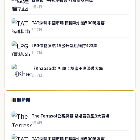
8月7日
TAT深耕中國市場 目標吸引逾500萬遊客
8月7日
LPG價格凍結 15公斤氣瓶維持423銖
8月7日
《Khaosod》社論：灰產不應滲透大學
8月7日
↑ 回到頂端
service@thaichinesenews.com
相關新聞
關於我們
The Terrasol公寓奠基 緊鄰春武里3大賣場
泰國中文新聞（TCN）是一家總部設於曼谷的中文新聞媒體，致力於
8月8日
報導泰國當地政治、經濟、華人社群與社會時事，為在泰華人讀者提
供即時、客觀、多元的中文新聞內容。
TAT深耕中國市場 目標吸引逾500萬遊客