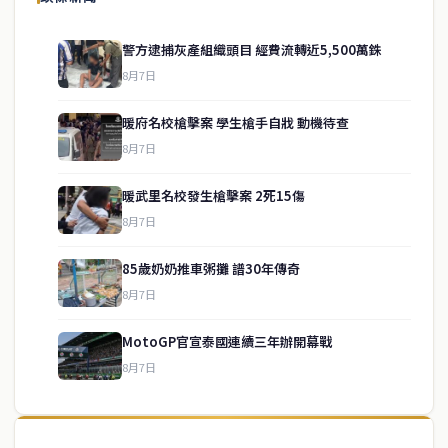
警方逮捕灰產組織頭目 經費流轉近5,500萬銖
8月7日
暖府名校槍擊案 學生槍手自戕 動機待查
8月7日
暖武里名校發生槍擊案 2死15傷
8月7日
85歲奶奶推車粥攤 譜30年傳奇
service@thaichinesenews.com
↑ 回到頂端
8月7日
MotoGP官宣泰國連續三年辦開幕戰
8月7日
關於我們
泰國中文新聞（TCN）是一家總部設於曼谷的中文新聞媒體，致力於
報導泰國當地政治、經濟、華人社群與社會時事，為在泰華人讀者提