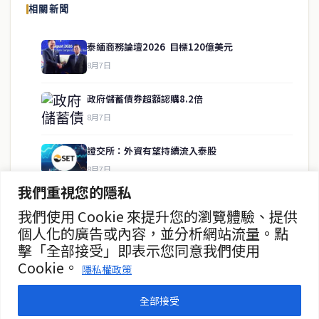
相關新聞
供即時、客觀、多元的中文新聞內容。
泰緬商務論壇2026 目標120億美元
8月7日
快速連結
政府儲蓄債券超額認購8.2倍
即時
工商
8月7日
政治
美食
財經
房地產
證交所：外資有望持續流入泰股
綜合
8月7日
我們重視您的隱私
泰股8月6日收漲0.30% 報1614點
我們使用 Cookie 來提升您的瀏覽體驗、提供
聯絡資訊
8月7日
個人化的廣告或內容，並分析網站流量。點
擊「全部接受」即表示您同意我們使用
歡迎來信洽詢合作事宜
ADVANC第二季淨利增25% 券商看好
Cookie。
或提供新聞線索
隱私權政策
8月7日
service@thaichinesenews.com
全部接受