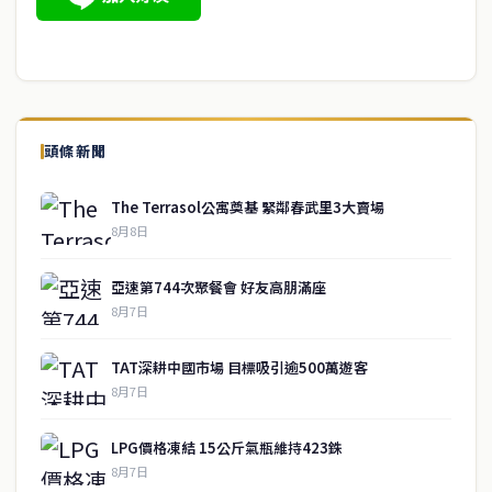
頭條新聞
The Terrasol公寓奠基 緊鄰春武里3大賣場
8月8日
亞速第744次聚餐會 好友高朋滿座
8月7日
TAT深耕中國市場 目標吸引逾500萬遊客
8月7日
LPG價格凍結 15公斤氣瓶維持423銖
8月7日