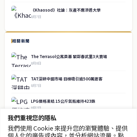
《Khaosod》社論：灰產不應滲透大學
8月7日
↑ 回到頂端
service@thaichinesenews.com
相關新聞
關於我們
The Terrasol公寓奠基 緊鄰春武里3大賣場
泰國中文新聞（TCN）是一家總部設於曼谷的中文新聞媒體，致力於
8月8日
報導泰國當地政治、經濟、華人社群與社會時事，為在泰華人讀者提
供即時、客觀、多元的中文新聞內容。
TAT深耕中國市場 目標吸引逾500萬遊客
8月7日
快速連結
LPG價格凍結 15公斤氣瓶維持423銖
即時
工商
8月7日
政治
美食
我們重視您的隱私
財經
房地產
泰緬商務論壇2026 目標120億美元
綜合
我們使用 Cookie 來提升您的瀏覽體驗、提供
8月7日
個人化的廣告或內容，並分析網站流量。點