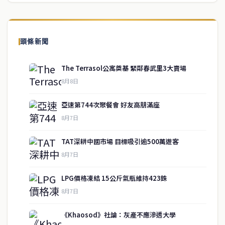
頭條新聞
The Terrasol公寓奠基 緊鄰春武里3大賣場
8月8日
亞速第744次聚餐會 好友高朋滿座
8月7日
TAT深耕中國市場 目標吸引逾500萬遊客
8月7日
LPG價格凍結 15公斤氣瓶維持423銖
service@thaichinesenews.com
↑ 回到頂端
8月7日
《Khaosod》社論：灰產不應滲透大學