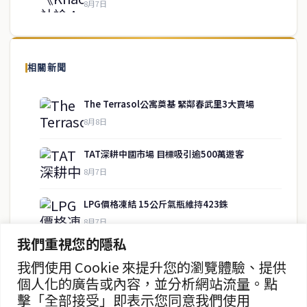
8月7日
關於我們
泰國中文新聞（TCN）是一家總部設於曼谷的中文新聞媒體，致力於
報導泰國當地政治、經濟、華人社群與社會時事，為在泰華人讀者提
相關新聞
供即時、客觀、多元的中文新聞內容。
The Terrasol公寓奠基 緊鄰春武里3大賣場
8月8日
快速連結
TAT深耕中國市場 目標吸引逾500萬遊客
即時
工商
8月7日
政治
美食
財經
房地產
LPG價格凍結 15公斤氣瓶維持423銖
綜合
8月7日
我們重視您的隱私
泰緬商務論壇2026 目標120億美元
我們使用 Cookie 來提升您的瀏覽體驗、提供
聯絡資訊
8月7日
個人化的廣告或內容，並分析網站流量。點
擊「全部接受」即表示您同意我們使用
歡迎來信洽詢合作事宜
政府儲蓄債券超額認購8.2倍