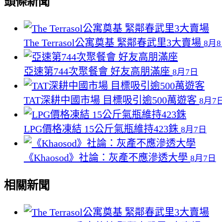
頭條新聞
The Terrasol公寓奠基 緊鄰春武里3大賣場
8月
亞速第744次聚餐會 好友高朋滿座
8月7日
TAT深耕中國市場 目標吸引逾500萬遊客
8月7
LPG價格凍結 15公斤氣瓶維持423銖
8月7日
《Khaosod》社論：灰產不應滲透大學
8月7日
相關新聞