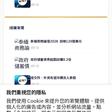
8月7日
關於我們
泰國中文新聞（TCN）是一家總部設於曼谷的中文新聞媒體，致力於
報導泰國當地政治、經濟、華人社群與社會時事，為在泰華人讀者提
相關新聞
供即時、客觀、多元的中文新聞內容。
泰緬商務論壇2026 目標120億美元
8月7日
快速連結
政府儲蓄債券超額認購8.2倍
即時
工商
8月7日
政治
美食
財經
房地產
證交所：外資有望持續流入泰股
綜合
8月7日
我們重視您的隱私
泰股8月6日收漲0.30% 報1614點
我們使用 Cookie 來提升您的瀏覽體驗、提供
聯絡資訊
8月7日
個人化的廣告或內容，並分析網站流量。點