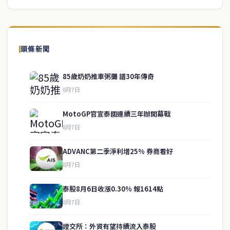
頭條新聞
85歲奶奶推車粥攤 譜30年傳奇
8月7日
MotoGP官宣泰國連續三年辦開幕戰
8月7日
ADVANC第二季淨利增25% 券商看好
8月7日
泰股8月6日收漲0.30% 報1614點
service@thaichinesenews.com
↑ 回到頂端
8月7日
證交所：外資有望持續流入泰股