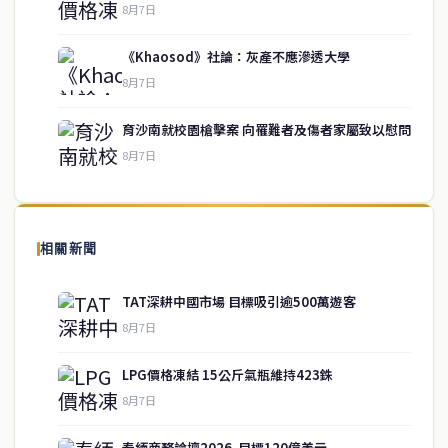
8月7日
《Khaosod》社論：灰產不應滲透大學
service@thaichinesenews.com
↑ 回到頂端
8月7日
育沙南就校園槍擊案 向罹難者及傷者家屬致以慰問
8月7日
關於我們
泰國中文新聞（TCN）是一家總部設於曼谷的中文新聞媒體，致力於
報導泰國當地政治、經濟、華人社群與社會時事，為在泰華人讀者提
相關新聞
供即時、客觀、多元的中文新聞內容。
TAT深耕中國市場 目標吸引逾500萬遊客
8月7日
快速連結
LPG價格凍結 15公斤氣瓶維持423銖
即時
工商
8月7日
政治
美食
財經
房地產
泰緬商務論壇2026 目標120億美元