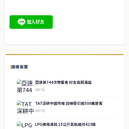
頭條新聞
亞速第744次聚餐會 好友高朋滿座
8月7日
TAT深耕中國市場 目標吸引逾500萬遊客
8月7日
LPG價格凍結 15公斤氣瓶維持423銖