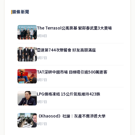
頭條新聞
The Terrasol公寓奠基 緊鄰春武里3大賣場
8月8日
亞速第744次聚餐會 好友高朋滿座
8月7日
TAT深耕中國市場 目標吸引逾500萬遊客
8月7日
LPG價格凍結 15公斤氣瓶維持423銖
service@thaichinesenews.com
↑ 回到頂端
8月7日
《Khaosod》社論：灰產不應滲透大學
8月7日
關於我們