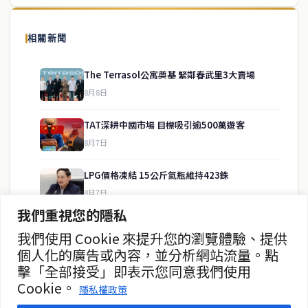
泰國中文新聞（TCN）是一家總部設於曼谷的中文新聞媒體，致力於
報導泰國當地政治、經濟、華人社群與社會時事，為在泰華人讀者提
相關新聞
供即時、客觀、多元的中文新聞內容。
The Terrasol公寓奠基 緊鄰春武里3大賣場
8月8日
快速連結
TAT深耕中國市場 目標吸引逾500萬遊客
即時
工商
8月7日
政治
美食
財經
房地產
LPG價格凍結 15公斤氣瓶維持423銖
綜合
8月7日
我們重視您的隱私
ADVANC第二季淨利增25% 券商看好
我們使用 Cookie 來提升您的瀏覽體驗、提供
聯絡資訊
8月7日
個人化的廣告或內容，並分析網站流量。點
擊「全部接受」即表示您同意我們使用
歡迎來信洽詢合作事宜
泰緬商務論壇2026 目標120億美元
Cookie。
或提供新聞線索
隱私權政策
8月7日