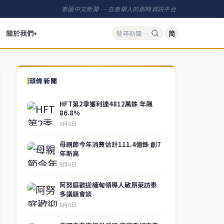
泰國中文新聞 — 在泰華人的即時資訊平台
關於我們
简
▾
頭條新聞
HFT第2季獲利達4812萬銖 年飆
86.8%
8月6日
母親節今年消費估計111.4億銖 創7
年新高
8月6日
阿努庭歡迎緬甸領導人敏昂萊訪泰
多議題會談
8月6日