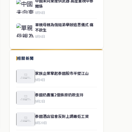
中國未向柬提供武器 高度重視中泰
關係
8月6日
單親母親為俄姐弟舉辦追思儀式 痛
不欲生
8月6日
相關新聞
家族企業擎起泰國股市半壁江山
9月4日
泰國奶農獲2億銖原奶款支持
9月2日
泰國酒店協會反對上調最低工資
8月20日