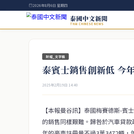
2026年8月6日 星期四
泰國中文新聞
THAI CHINESE NEWS
財經_文字稿
泰賓士銷售創新低 今
2025年2月19日 14:40
【本報曼谷訊】泰國梅賽德斯-賓士公
的銷售同樣艱難。歸咎於汽車貸款
年的豪車註冊量不過3萬3472輛，