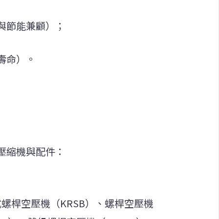
與節能兼顧）；
壽命）。
壓縮機與配件：
式螺桿空壓機（KRSB）、螺桿空壓機