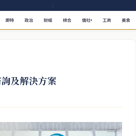
即時
政治
財經
綜合
僑社
工商
美食
▾
諮詢及解決方案