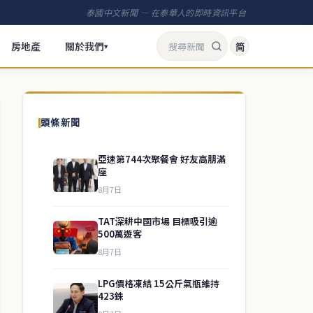
泰國中文新聞 — 在泰華人的即時資訊平台
房地產
關於我們
简
▾
頭條新聞
亞速第744次聚餐會 好友高朋滿
座
8月7日
TAT深耕中國市場 目標吸引逾
500萬遊客
8月7日
LPG價格凍結 15公斤氣瓶維持
423銖