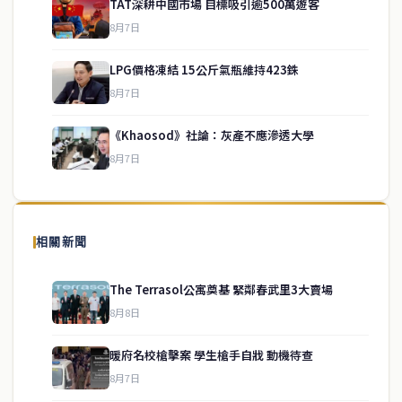
TAT深耕中國市場 目標吸引逾500萬遊客
8月7日
LPG價格凍結 15公斤氣瓶維持423銖
service@thaichinesenews.com
↑ 回到頂端
8月7日
《Khaosod》社論：灰產不應滲透大學
8月7日
關於我們
泰國中文新聞（TCN）是一家總部設於曼谷的中文新聞媒體，致力於
報導泰國當地政治、經濟、華人社群與社會時事，為在泰華人讀者提
相關新聞
供即時、客觀、多元的中文新聞內容。
The Terrasol公寓奠基 緊鄰春武里3大賣場
8月8日
快速連結
暖府名校槍擊案 學生槍手自戕 動機待查
即時
工商
8月7日
政治
美食