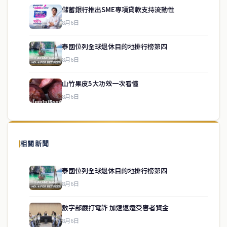
儲蓄銀行推出SME專項貸款支持流動性
8月6日
泰國位列全球退休目的地排行榜第四
service@thaichinesenews.com
↑ 回到頂端
8月6日
山竹果皮5大功效一次看懂
8月6日
關於我們
泰國中文新聞（TCN）是一家總部設於曼谷的中文新聞媒體，致力於
報導泰國當地政治、經濟、華人社群與社會時事，為在泰華人讀者提
相關新聞
供即時、客觀、多元的中文新聞內容。
泰國位列全球退休目的地排行榜第四
8月6日
快速連結
數字部嚴打電詐 加速返還受害者資金
即時
工商
8月6日