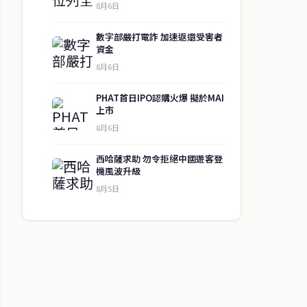
8月6日
數字部嚴打電詐 加速返還受害者
資金
8月6日
PHAT首日IPO認購火爆 擬於MAI
上市
8月6日
西哈薩求助 勿令拒絕中國遊客登
機風波升級
8月5日