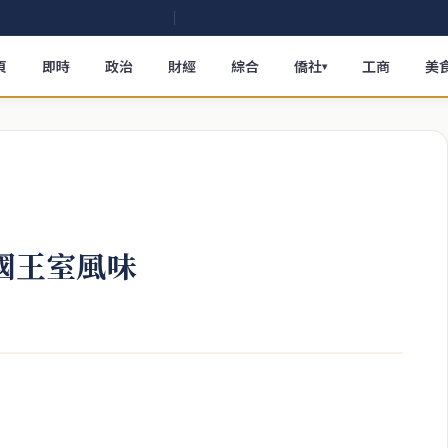
頁
即時
政治
財經
綜合
僑社
工商
美
▾
泰國王室風味