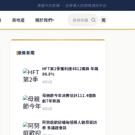
泰國中文新聞 — 在泰華人的即時資訊平台
食
房地產
關於我們
简
▾
頭條新聞
HFT第2季獲利達4812萬銖 年飆
86.8%
8月6日
母親節今年消費估計111.4億銖
創7年新高
8月6日
阿努庭歡迎緬甸領導人敏昂萊訪
泰 多議題會談