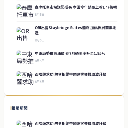
泰摩托車市場逆勢成長 本田今年銷量上看177萬輛
8月5日
ORI出售Staybridge Suites酒店 加碼佈局商業地
產
8月5日
中東局勢推高油價 泰7月通膨率升至1.95%
service@thaichinesenews.com
↑ 回到頂端
8月5日
西哈薩求助 勿令拒絕中國遊客登機風波升級
8月5日
關於我們
泰國中文新聞（TCN）是一家總部設於曼谷的中文新聞媒體，致力於
報導泰國當地政治、經濟、華人社群與社會時事，為在泰華人讀者提
相關新聞
供即時、客觀、多元的中文新聞內容。
西哈薩求助 勿令拒絕中國遊客登機風波升級