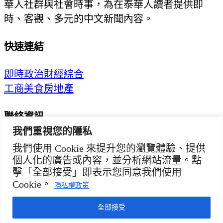
華人社群與社會時事，為在泰華人讀者提供即
時、客觀、多元的中文新聞內容。
快速連結
即時
政治
財經
綜合
工商
美食
房地產
聯絡資訊
我們重視您的隱私
歡迎來信洽詢合作事宜
我們使用 Cookie 來提升您的瀏覽體驗、提供
或提供新聞線索
個人化的廣告或內容，並分析網站流量。點
擊「全部接受」即表示您同意我們使用
service@thaichinesenews.com
Cookie。
隱私權政策
© 2026 泰國中文新聞 TCN — All Rights Reserved
THAI CHINESE NEWS
全部接受
service@thaichinesenews.com