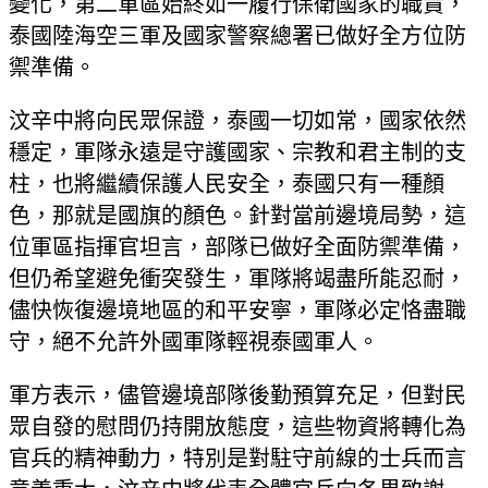
變化，第二軍區始終如一履行保衛國家的職責，
泰國陸海空三軍及國家警察總署已做好全方位防
禦準備。
汶辛中將向民眾保證，泰國一切如常，國家依然
穩定，軍隊永遠是守護國家、宗教和君主制的支
柱，也將繼續保護人民安全，泰國只有一種顏
色，那就是國旗的顏色。針對當前邊境局勢，這
位軍區指揮官坦言，部隊已做好全面防禦準備，
但仍希望避免衝突發生，軍隊將竭盡所能忍耐，
儘快恢復邊境地區的和平安寧，軍隊必定恪盡職
守，絕不允許外國軍隊輕視泰國軍人。
軍方表示，儘管邊境部隊後勤預算充足，但對民
眾自發的慰問仍持開放態度，這些物資將轉化為
官兵的精神動力，特別是對駐守前線的士兵而言