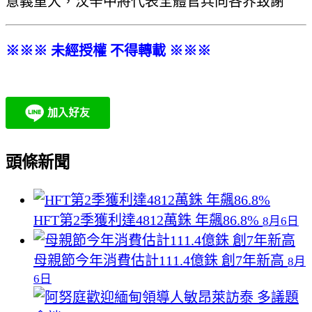
意義重大，汶辛中將代表全體官兵向各界致謝
※※※ 未經授權 不得轉載 ※※※
頭條新聞
HFT第2季獲利達4812萬銖 年飆86.8%
8月6日
母親節今年消費估計111.4億銖 創7年新高
8月
6日