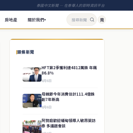
泰國中文新聞 — 在泰華人的即時資訊平台
房地產
關於我們
简
▾
頭條新聞
HFT第2季獲利達4812萬銖 年飆
86.8%
8月6日
母親節今年消費估計111.4億銖
創7年新高
8月6日
阿努庭歡迎緬甸領導人敏昂萊訪
泰 多議題會談