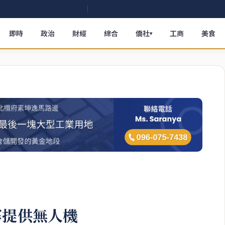
即時
政治
財經
綜合
僑社
工商
美食
▾
寨提供無人機