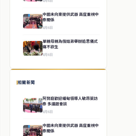
8月6日
中國未向柬提供武器 高度重視中
泰關係
8月6日
單親母親為俄姐弟舉辦追思儀式
痛不欲生
8月6日
相關新聞
阿努庭歡迎緬甸領導人敏昂萊訪
泰 多議題會談
8月6日
中國未向柬提供武器 高度重視中
泰關係