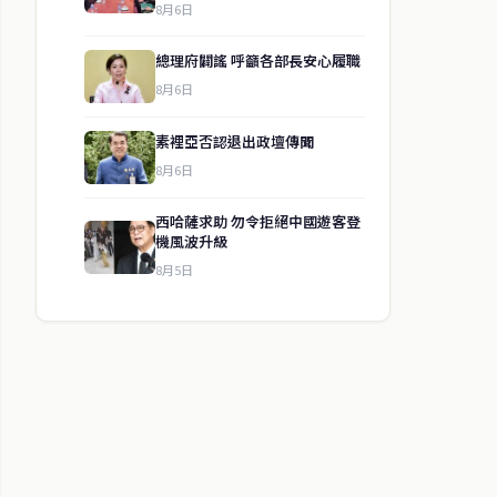
8月6日
總理府闢謠 呼籲各部長安心履職
8月6日
素裡亞否認退出政壇傳聞
8月6日
西哈薩求助 勿令拒絕中國遊客登
機風波升級
8月5日