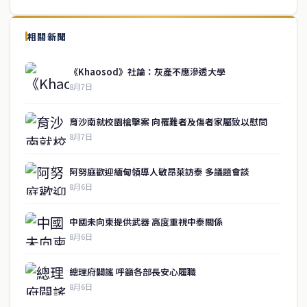
↑ 回到頂端
service@thaichinesenews.com
相關新聞
關於我們
《Khaosod》社論：灰產不應滲透大學
泰國中文新聞（TCN）是一家總部設於曼谷的中文新聞媒體，致力於
8月7日
報導泰國當地政治、經濟、華人社群與社會時事，為在泰華人讀者提
供即時、客觀、多元的中文新聞內容。
育沙南就校園槍擊案 向罹難者及傷者家屬致以慰問
8月7日
快速連結
阿努庭歡迎緬甸領導人敏昂萊訪泰 多議題會談
即時
工商
8月6日
政治
美食
財經
房地產
中國未向柬提供武器 高度重視中泰關係
綜合
8月6日
聯絡資訊
總理府闢謠 呼籲各部長安心履職
歡迎來信洽詢合作事宜
8月6日
或提供新聞線索