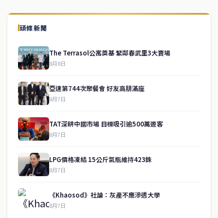
頭條新聞
The Terrasol公寓奠基 緊鄰春武里3大賣場
8月8日
亞速第744次聚餐會 好友高朋滿座
8月7日
TAT深耕中國市場 目標吸引逾500萬遊客
8月7日
LPG價格凍結 15公斤氣瓶維持423銖
8月7日
《Khaosod》社論：灰產不應滲透大學
8月7日