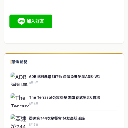
頭條新聞
ADB淨利暴增867% 決議免費配發ADB-W1
8月9日
The Terrasol公寓奠基 緊鄰春武里3大賣場
8月8日
亞速第744次聚餐會 好友高朋滿座
8月7日