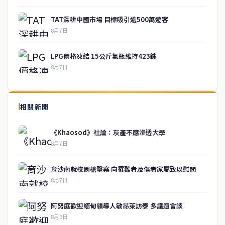
TAT深耕中國市場 目標吸引逾500萬遊客
8月7日
LPG價格凍結 15公斤氣瓶維持423銖
8月7日
↑ 回到頂端
service@thaichinesenews.com
相關新聞
關於我們
《Khaosod》社論：灰產不應滲透大學
泰國中文新聞（TCN）是一家總部設於曼谷的中文新聞媒體，致力於
8月7日
報導泰國當地政治、經濟、華人社群與社會時事，為在泰華人讀者提
供即時、客觀、多元的中文新聞內容。
育沙南就校園槍擊案 向罹難者及傷者家屬致以慰問
8月7日
快速連結
阿努庭歡迎緬甸領導人敏昂萊訪泰 多議題會談
即時
工商
8月6日
政治
美食