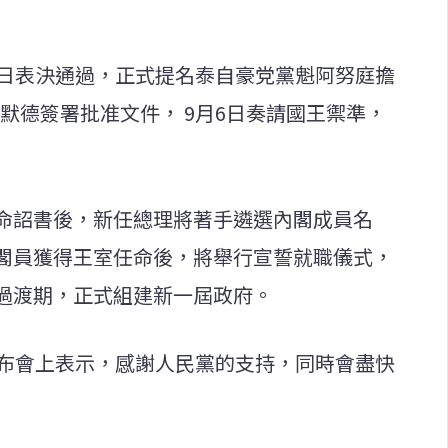
5日表決通過，正式提名泰自豪党黨魁阿努庭擔
罕默德簽署批准文件， 9月6日奏請國王禦準，
命詔書後，新任總理將著手遴選內閣成員名
閣員獲得王室任命後，將舉行宣誓就職儀式，
過渡期，正式組建新一屆政府。
發布會上表示，感謝人民黨的支持，同時會盡快