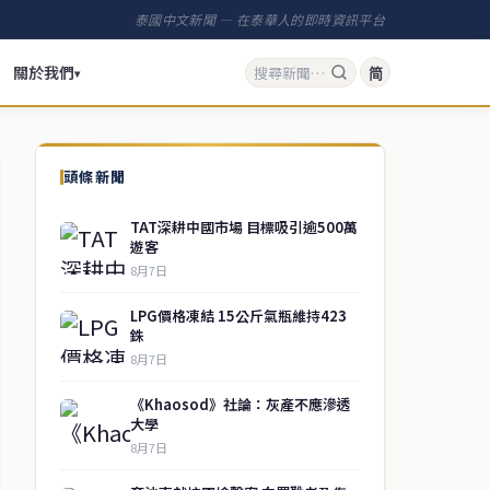
泰國中文新聞 — 在泰華人的即時資訊平台
關於我們
简
▾
頭條新聞
TAT深耕中國市場 目標吸引逾500萬
遊客
8月7日
LPG價格凍結 15公斤氣瓶維持423
銖
8月7日
《Khaosod》社論：灰產不應滲透
大學
8月7日