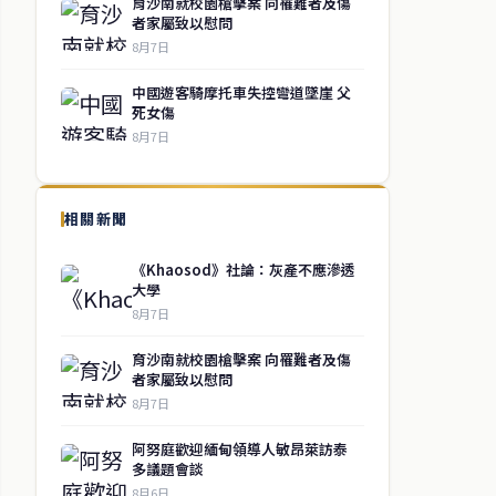
育沙南就校園槍擊案 向罹難者及傷
者家屬致以慰問
8月7日
中國遊客騎摩托車失控彎道墜崖 父
死女傷
8月7日
相關新聞
《Khaosod》社論：灰產不應滲透
大學
8月7日
育沙南就校園槍擊案 向罹難者及傷
者家屬致以慰問
8月7日
阿努庭歡迎緬甸領導人敏昂萊訪泰
多議題會談
8月6日