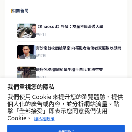
報導泰國當地政治、經濟、華人社群與社會時事，為在泰華人讀者提
相關新聞
供即時、客觀、多元的中文新聞內容。
《Khaosod》社論：灰產不應滲透大學
8月7日
快速連結
育沙南就校園槍擊案 向罹難者及傷者家屬致以慰問
即時
工商
8月7日
政治
美食
財經
房地產
暖府名校槍擊案 學生槍手自戕 動機待查
綜合
8月7日
我們重視您的隱私
暖武里名校發生槍擊案 2死15傷
我們使用 Cookie 來提升您的瀏覽體驗、提供
聯絡資訊
8月7日
個人化的廣告或內容，並分析網站流量。點
擊「全部接受」即表示您同意我們使用
歡迎來信洽詢合作事宜
泰緬商務論壇2026 目標120億美元
Cookie。
或提供新聞線索
隱私權政策
8月7日
service@thaichinesenews.com
全部接受