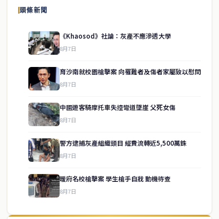
頭條新聞
《Khaosod》社論：灰產不應滲透大學
8月7日
育沙南就校園槍擊案 向罹難者及傷者家屬致以慰問
8月7日
中國遊客騎摩托車失控彎道墜崖 父死女傷
8月7日
警方逮捕灰產組織頭目 經費流轉近5,500萬銖
service@thaichinesenews.com
↑ 回到頂端
8月7日
暖府名校槍擊案 學生槍手自戕 動機待查
8月7日
關於我們
泰國中文新聞（TCN）是一家總部設於曼谷的中文新聞媒體，致力於