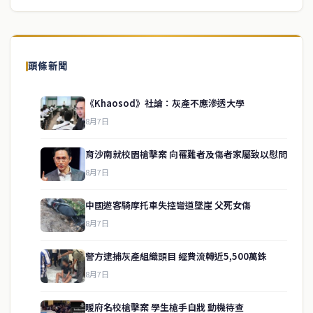
頭條新聞
《Khaosod》社論：灰產不應滲透大學
8月7日
育沙南就校園槍擊案 向罹難者及傷者家屬致以慰問
8月7日
中國遊客騎摩托車失控彎道墜崖 父死女傷
8月7日
警方逮捕灰產組織頭目 經費流轉近5,500萬銖
service@thaichinesenews.com
↑ 回到頂端
8月7日
暖府名校槍擊案 學生槍手自戕 動機待查