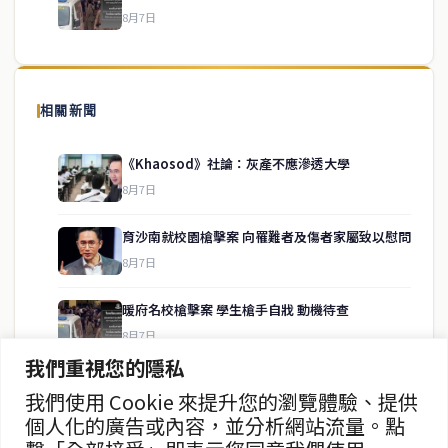
8月7日
關於我們
泰國中文新聞（TCN）是一家總部設於曼谷的中文新聞媒體，致力於
報導泰國當地政治、經濟、華人社群與社會時事，為在泰華人讀者提
相關新聞
供即時、客觀、多元的中文新聞內容。
《Khaosod》社論：灰產不應滲透大學
8月7日
快速連結
育沙南就校園槍擊案 向罹難者及傷者家屬致以慰問
即時
工商
8月7日
政治
美食
財經
房地產
暖府名校槍擊案 學生槍手自戕 動機待查
綜合
8月7日
我們重視您的隱私
暖武里名校發生槍擊案 2死15傷
我們使用 Cookie 來提升您的瀏覽體驗、提供
聯絡資訊
8月7日
個人化的廣告或內容，並分析網站流量。點