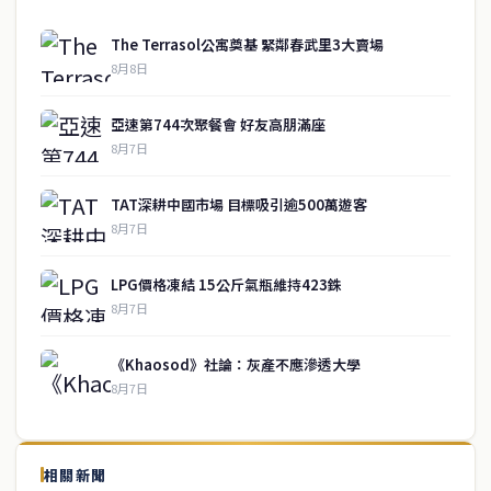
The Terrasol公寓奠基 緊鄰春武里3大賣場
8月8日
亞速第744次聚餐會 好友高朋滿座
8月7日
TAT深耕中國市場 目標吸引逾500萬遊客
8月7日
LPG價格凍結 15公斤氣瓶維持423銖
8月7日
《Khaosod》社論：灰產不應滲透大學
8月7日
↑ 回到頂端
service@thaichinesenews.com
相關新聞