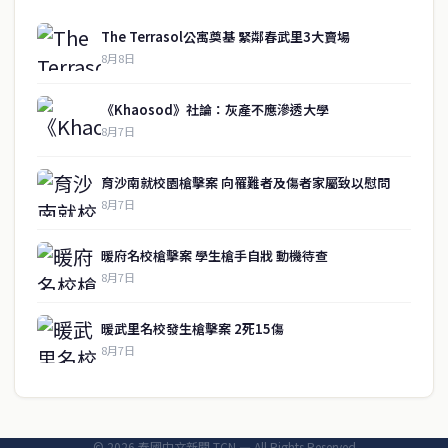
關於我們
The Terrasol公寓奠基 緊鄰春武里3大賣場
泰國中文新聞（TCN）是一家總部設於曼谷的中文新聞媒體，致力於
8月8日
報導泰國當地政治、經濟、華人社群與社會時事，為在泰華人讀者提
供即時、客觀、多元的中文新聞內容。
《Khaosod》社論：灰產不應滲透大學
8月7日
快速連結
育沙南就校園槍擊案 向罹難者及傷者家屬致以慰問
即時
工商
8月7日
政治
美食
財經
房地產
暖府名校槍擊案 學生槍手自戕 動機待查
綜合
8月7日
聯絡資訊
暖武里名校發生槍擊案 2死15傷
歡迎來信洽詢合作事宜
8月7日
或提供新聞線索
service@thaichinesenews.com
© 2026 泰國中文新聞 TCN — All Rights Reserved