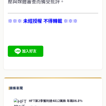
壓與媒體審查而備受批評。
※※※ 未經授權 不得轉載 ※※※
頭條新聞
HFT第2季獲利達4812萬銖 年飆86.8%