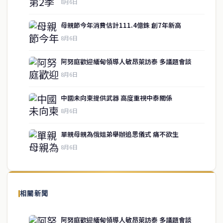
8月6日
母親節今年消費估計111.4億銖 創7年新高
8月6日
阿努庭歡迎緬甸領導人敏昂萊訪泰 多議題會談
8月6日
中國未向柬提供武器 高度重視中泰關係
service@thaichinesenews.com
↑ 回到頂端
8月6日
單親母親為俄姐弟舉辦追思儀式 痛不欲生
8月6日
關於我們
泰國中文新聞（TCN）是一家總部設於曼谷的中文新聞媒體，致力於
報導泰國當地政治、經濟、華人社群與社會時事，為在泰華人讀者提
相關新聞
供即時、客觀、多元的中文新聞內容。
阿努庭歡迎緬甸領導人敏昂萊訪泰 多議題會談