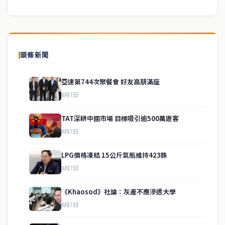
頭條新聞
亞速第744次聚餐會 好友高朋滿座
8月7日
TAT深耕中國市場 目標吸引逾500萬遊客
8月7日
LPG價格凍結 15公斤氣瓶維持423銖
8月7日
《Khaosod》社論：灰產不應滲透大學
service@thaichinesenews.com
↑ 回到頂端
8月7日