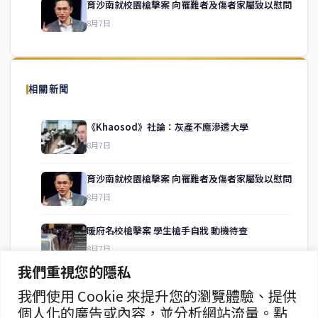
育沙南就校園槍擊案 向罹難者及傷者家屬致以慰問
8月7日
關於我們
泰國中文新聞（TCN）是一家總部設於曼谷的中文新聞媒體，致力於
報導泰國當地政治、經濟、華人社群與社會時事，為在泰華人讀者提
相關新聞
供即時、客觀、多元的中文新聞內容。
《Khaosod》社論：灰產不應滲透大學
8月7日
快速連結
育沙南就校園槍擊案 向罹難者及傷者家屬致以慰問
即時
工商
8月7日
政治
美食
財經
房地產
暖府名校槍擊案 學生槍手自戕 動機待查
綜合
8月7日
我們重視您的隱私
暖武里名校發生槍擊案 2死15傷
我們使用 Cookie 來提升您的瀏覽體驗、提供
聯絡資訊
8月7日
個人化的廣告或內容，並分析網站流量。點