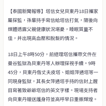
【泰國新聞報導】塔信女兒貝東丹18日攜家
屬探監，孫輩持手寫信給塔信打氣，隨後向
媒體透露父親健康狀況堪憂，睡眠質量不
佳，并出現高血壓和脫髮的情況。
18日上午8時50分，前總理塔信攜帶文件在
曼谷監獄為貝東丹等人辦理探視手續。9時
45分，貝東丹偕丈夫皮塔、姐姐萍通塔等一
同現身監獄，其長女萍通塔手持的信封上醒
目寫著致爺爺塔信的英文字樣。現場支持者
向貝東丹贈送護身符並高呼早日重振輝煌。