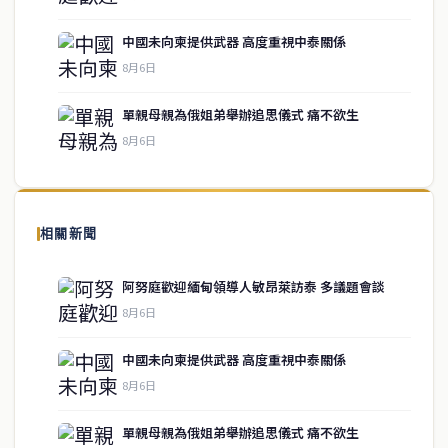
中國未向柬提供武器 高度重視中泰關係
service@thaichinesenews.com
↑ 回到頂端
8月6日
單親母親為俄姐弟舉辦追思儀式 痛不欲生
8月6日
關於我們
泰國中文新聞（TCN）是一家總部設於曼谷的中文新聞媒體，致力於
報導泰國當地政治、經濟、華人社群與社會時事，為在泰華人讀者提
相關新聞
供即時、客觀、多元的中文新聞內容。
阿努庭歡迎緬甸領導人敏昂萊訪泰 多議題會談
8月6日
快速連結
中國未向柬提供武器 高度重視中泰關係
即時
工商
8月6日
政治
美食
財經
房地產
單親母親為俄姐弟舉辦追思儀式 痛不欲生