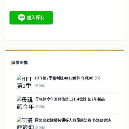
頭條新聞
HFT第2季獲利達4812萬銖 年飆86.8%
8月6日
母親節今年消費估計111.4億銖 創7年新高
8月6日
阿努庭歡迎緬甸領導人敏昂萊訪泰 多議題會談
8月6日