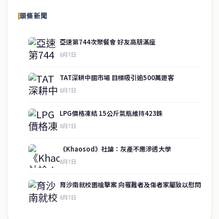
頭條新聞
亞速第744次聚餐會 好友高朋滿座
8月7日
TAT深耕中國市場 目標吸引逾500萬遊客
8月7日
LPG價格凍結 15公斤氣瓶維持423銖
8月7日
《Khaosod》社論：灰產不應滲透大學
service@thaichinesenews.com
↑ 回到頂端
8月7日
育沙南就校園槍擊案 向罹難者及傷者家屬致以慰問
8月7日
關於我們