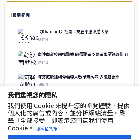
泰國中文新聞（TCN）是一家總部設於曼谷的中文新聞媒體，致力於
報導泰國當地政治、經濟、華人社群與社會時事，為在泰華人讀者提
相關新聞
供即時、客觀、多元的中文新聞內容。
《Khaosod》社論：灰產不應滲透大學
8月7日
快速連結
育沙南就校園槍擊案 向罹難者及傷者家屬致以慰問
即時
工商
8月7日
政治
美食
財經
房地產
阿努庭歡迎緬甸領導人敏昂萊訪泰 多議題會談
綜合
8月6日
我們重視您的隱私
中國未向柬提供武器 高度重視中泰關係
我們使用 Cookie 來提升您的瀏覽體驗、提供
聯絡資訊
8月6日
個人化的廣告或內容，並分析網站流量。點
擊「全部接受」即表示您同意我們使用
歡迎來信洽詢合作事宜
總理府闢謠 呼籲各部長安心履職
Cookie。
或提供新聞線索
隱私權政策
8月6日