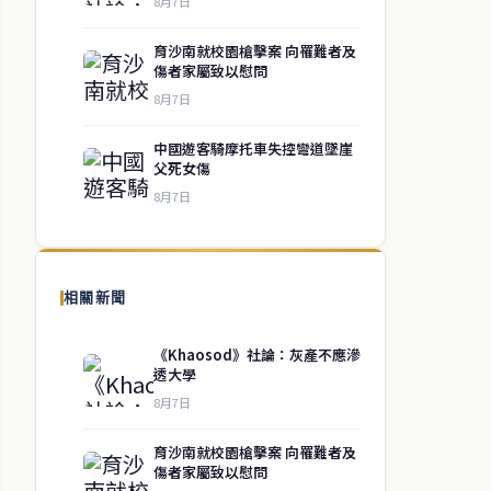
8月7日
育沙南就校園槍擊案 向罹難者及
傷者家屬致以慰問
8月7日
中國遊客騎摩托車失控彎道墜崖
父死女傷
8月7日
相關新聞
《Khaosod》社論：灰產不應滲
透大學
8月7日
育沙南就校園槍擊案 向罹難者及
傷者家屬致以慰問