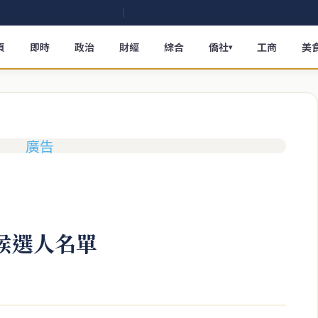
頁
即時
政治
財經
綜合
僑社
工商
美
▾
候選人名單