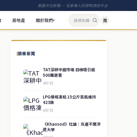
泰國中文新聞 — 在泰華人的即時資訊平台
食
房地產
關於我們
简
▾
頭條新聞
TAT深耕中國市場 目標吸引逾
500萬遊客
8月7日
LPG價格凍結 15公斤氣瓶維持
423銖
8月7日
《Khaosod》社論：灰產不應滲
透大學