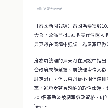
（圖片來源thairath）
【泰國新聞報導】泰國為泰黨於1
大會，公佈首批193名民代候選
貝東丹在演講中強調，為泰黨已做
身為前總理的貝東丹在演說中指出
合政府未能延續、前總理塔信入獄
註定消亡。但貝東丹從不相信這種
黨，卻承受著最殘酷的政治命運，
200名黨執委被剝奪參政資格、6
法外。