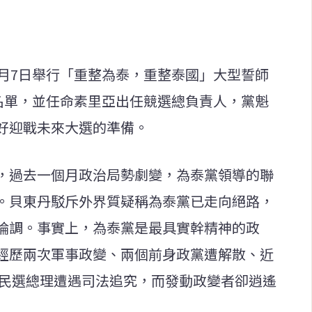
0月7日舉行「重整為泰，重整泰國」大型誓師
人名單，並任命素里亞出任競選總負責人，黨魁
好迎戰未來大選的準備。
，過去一個月政治局勢劇變，為泰黨領導的聯
。貝東丹駁斥外界質疑稱為泰黨已走向絕路，
論調。事實上，為泰黨是最具實幹精神的政
經歷兩次軍事政變、兩個前身政黨遭解散、近
位民選總理遭遇司法追究，而發動政變者卻逍遙