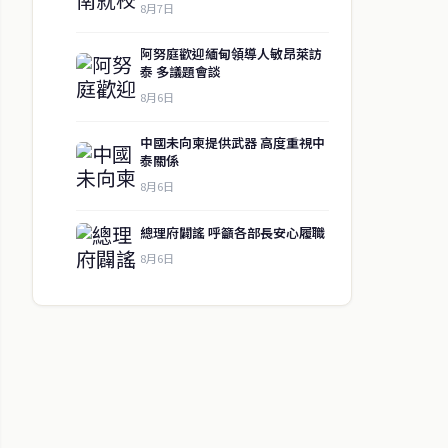
8月7日
阿努庭歡迎緬甸領導人敏昂萊訪
泰 多議題會談
8月6日
中國未向柬提供武器 高度重視中
泰關係
8月6日
總理府闢謠 呼籲各部長安心履職
8月6日